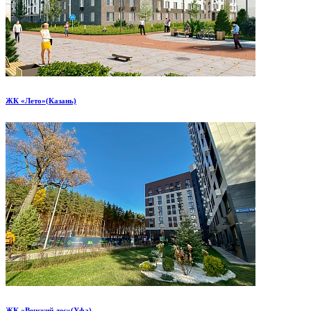
ЖК «Лето»(Казань)
ЖК «Венский лес»(Уфа)