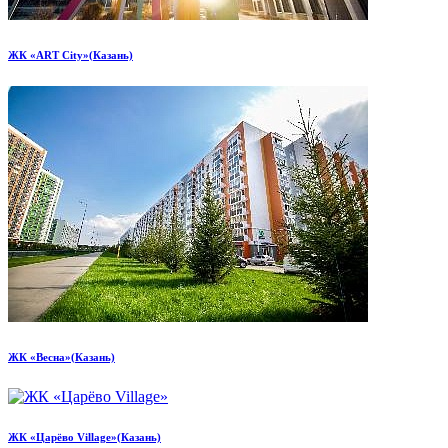
ЖК «ART Сity»(Казань)
ЖК «Весна»(Казань)
ЖК «Царёво Village»(Казань)