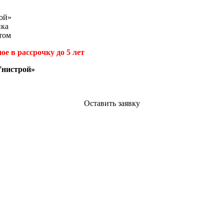
ой»
ика
том
ое в рассрочку до 5 лет
Унистрой»
Оставить заявку